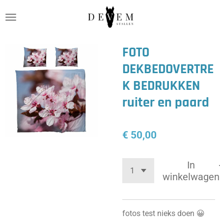
Ga
direct
naar
de
FOTO
hoofdinhoud
DEKBEDOVERTRE
K BEDRUKKEN
ruiter en paard
€ 50,00
In
winkelwagen
fotos test nieks doen 😀