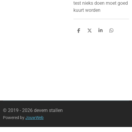
test nieks doen moet goed
kuurt worden
D
D
S
D
e
e
h
e
l
e
a
l
e
l
r
e
n
e
n
© 2019 - 2026 devem stallen
Powered by
JouwWeb